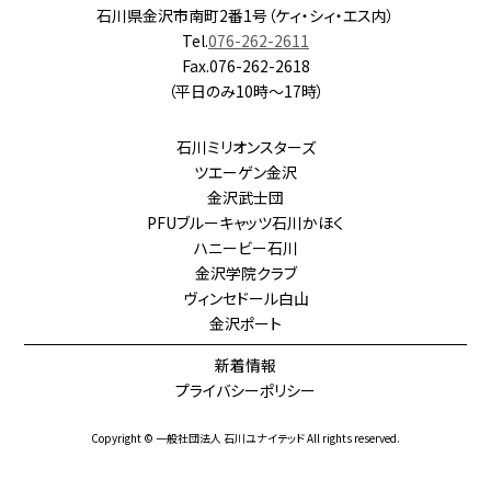
石川県金沢市南町2番1号（ケィ・シィ・エス内）
Tel.
076-262-2611
Fax.076-262-2618
（平日のみ10時～17時）
石川ミリオンスターズ
ツエーゲン金沢
金沢武士団
PFUブルーキャッツ石川かほく
ハニービー石川
金沢学院クラブ
ヴィンセドール白山
金沢ポート
新着情報
プライバシーポリシー
Copyright © 一般社団法人 石川ユナイテッド All rights reserved.