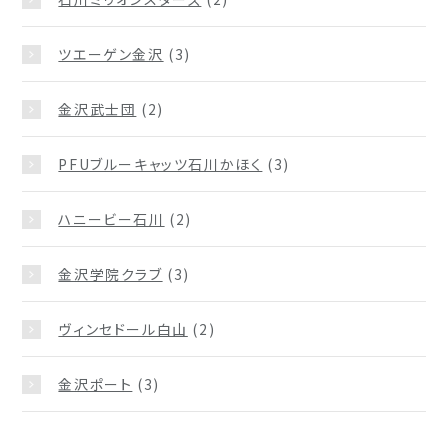
ツエーゲン金沢
(3)
金沢武士団
(2)
PFUブルーキャッツ石川かほく
(3)
ハニービー石川
(2)
金沢学院クラブ
(3)
ヴィンセドール白山
(2)
金沢ポート
(3)