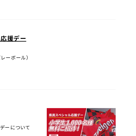
ル応援デー
バレーボール）
援デーについて