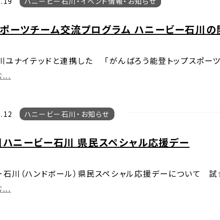
.19
ハニービー石川
イベント情報
お知らせ
スポーツチーム交流プログラム ハニービー石川の
石川ユナイテッドと連携した 「がんばろう能登トップスポー
..
.12
ハニービー石川
お知らせ
日ハニービー石川 県民スペシャル応援デー
ー石川（ハンドボール）県民スペシャル応援デーについて 試
..