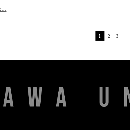
..
1
2
3
KAWA U